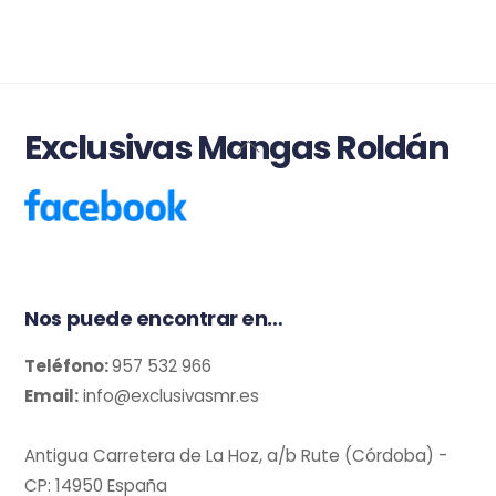
Exclusivas Mangas Roldán
Back
To
Top
Nos puede encontrar en…
Teléfono:
957 532 966
Email:
info@exclusivasmr.es
Antigua Carretera de La Hoz, a/b Rute (Córdoba) -
CP: 14950 España