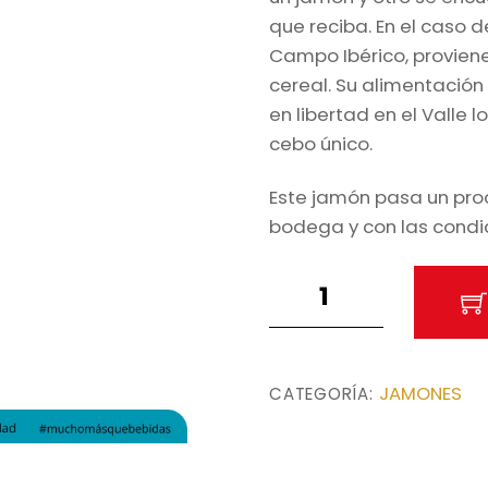
que reciba. En el caso
Campo Ibérico, provien
cereal. Su alimentación
en libertad en el Valle
cebo único.
Este jamón pasa un pro
bodega y con las condi
Jamón
Ibérico
Cebo
de
JAMONES
CATEGORÍA:
Campo
Vallejan
9Kg.
Aprox.