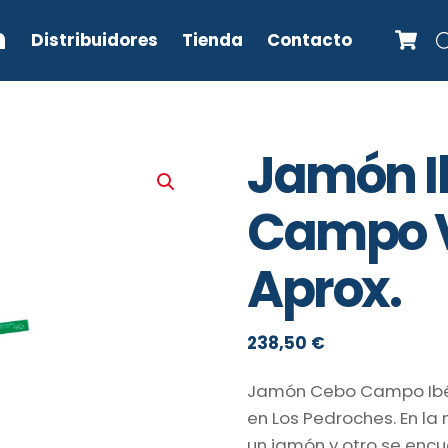
C
n
Distribuidores
Tienda
Contacto
Jamón I
Campo V
Aprox.
238,50
€
Jamón Cebo Campo Ibér
en Los Pedroches. En la
un jamón y otro se encu