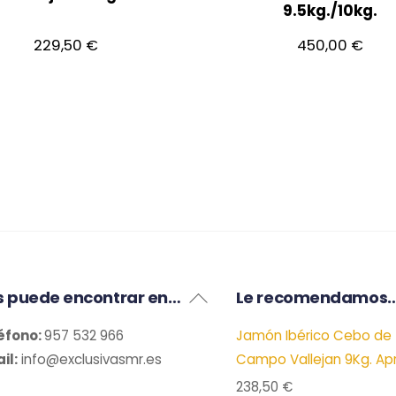
9.5kg./10kg.
229,50
€
450,00
€
Back
s puede encontrar en…
Le recomendamos
To
éfono:
957 532 966
Jamón Ibérico Cebo de
Top
il:
info@exclusivasmr.es
Campo Vallejan 9Kg. Apr
238,50
€