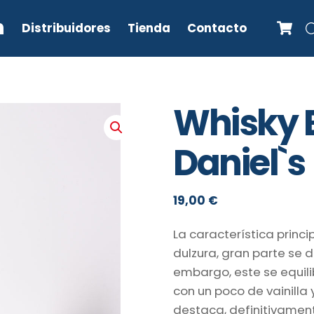
C
n
Distribuidores
Tienda
Contacto
Whisky 
Daniel`s
19,00
€
La característica princi
dulzura, gran parte se 
embargo, este se equili
con un poco de vainilla
destaca, definitivament