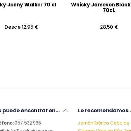
ky Jonny Walker 70 cl
Whisky Jameson Black 
70cl.
Desde
12,95
€
28,50
€
Este
producto
tiene
múltiples
variantes.
Las
opciones
se
Back
s puede encontrar en…
Le recomendamos
pueden
To
elegir
éfono:
957 532 966
Jamón Ibérico Cebo de
Top
il:
info@exclusivasmr.es
Campo Vallejan 9Kg. Apr