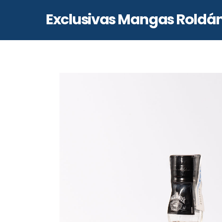
Skip
Exclusivas Mangas Roldá
to
content