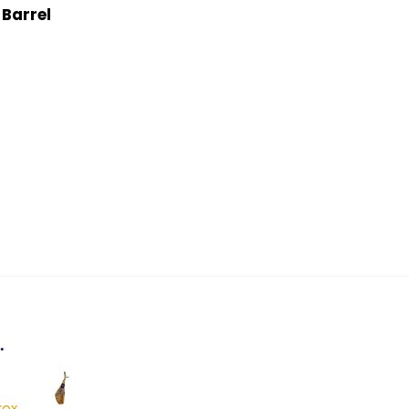
Barrel
…
ox.