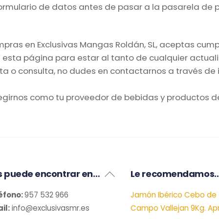
ormulario de datos antes de pasar a la pasarela de 
 compras en Exclusivas Mangas Roldán, SL, aceptas cum
ta página para estar al tanto de cualquier actualiza
ta o consulta, no dudes en contactarnos a través de 
legirnos como tu proveedor de bebidas y productos d
Back
s puede encontrar en…
Le recomendamos
To
éfono:
957 532 966
Jamón Ibérico Cebo de
Top
il:
info@exclusivasmr.es
Campo Vallejan 9Kg. Apr