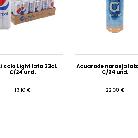
i cola Light lata 33cl.
Aquarade naranja lata
C/24 und.
C/24 und.
13,10
€
22,00
€