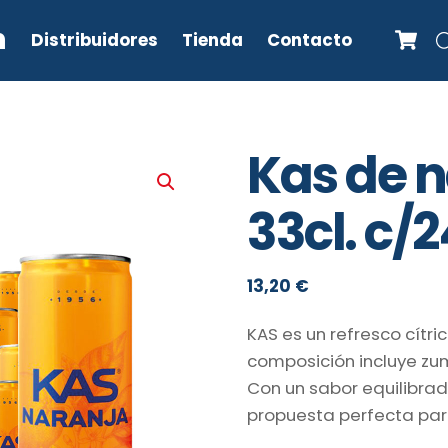
C
n
Distribuidores
Tienda
Contacto
Kas de n
33cl. c/
13,20
€
KAS es un refresco cítri
composición incluye zum
Con un sabor equilibrad
propuesta perfecta par