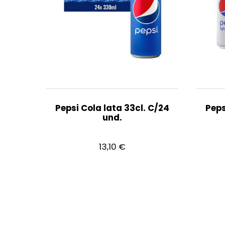
Pepsi Cola lata 33cl. C/24
Peps
und.
13,10
€