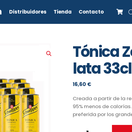
C
n
Distribuidores
Tienda
Contacto
Tónica 
lata 33c
16,60
€
Creada a partir de la r
95% menos de calorías. 
preferida por los grand
Tónica