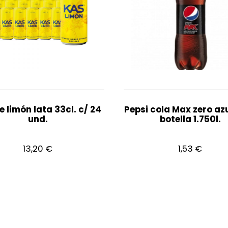
e limón lata 33cl. c/ 24
Pepsi cola Max zero az
und.
botella 1.750l.
13,20
€
1,53
€