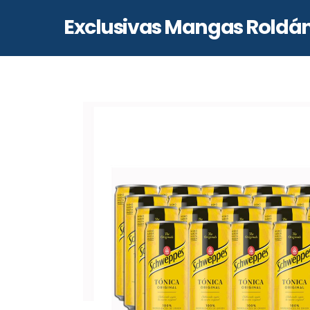
Skip
Exclusivas Mangas Roldá
to
content