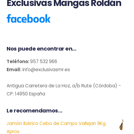
Exclusivas Mangas Roldán
Back
To
Top
Nos puede encontrar en…
Teléfono:
957 532 966
Email:
info@exclusivasmr.es
Antigua Carretera de La Hoz, a/b Rute (Córdoba) -
CP: 14950 España
Le recomendamos…
Jamón Ibérico Cebo de Campo Vallejan 9Kg.
Aprox.