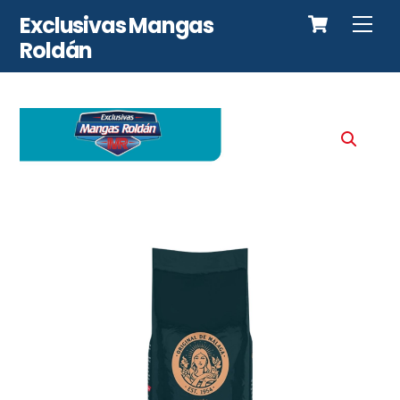
Cart
Skip
Exclusivas Mangas
Me
to
Roldán
content