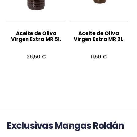
Aceite de Oliva
Aceite de Oliva
Virgen Extra MR 5l.
Virgen Extra MR 2l.
26,50
€
11,50
€
Exclusivas Mangas Roldán
Back
To