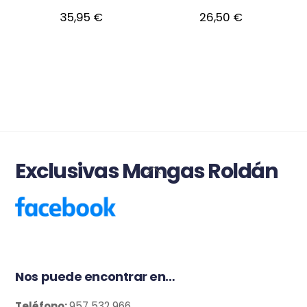
35,95
€
26,50
€
Exclusivas Mangas Roldán
Back
To
Top
Nos puede encontrar en…
Teléfono:
957 532 966