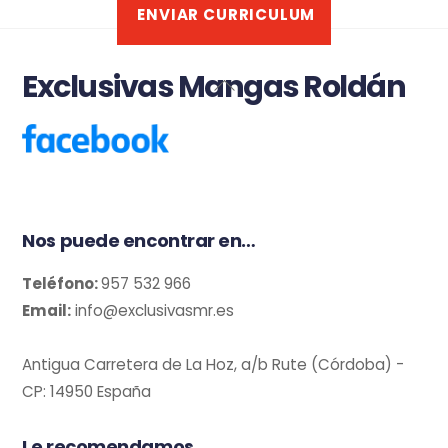
ENVIAR CURRICULUM
Exclusivas Mangas Roldán
Back
To
Top
Nos puede encontrar en…
Teléfono:
957 532 966
Email:
info@exclusivasmr.es
Antigua Carretera de La Hoz, a/b Rute (Córdoba) -
CP: 14950 España
Le recomendamos…