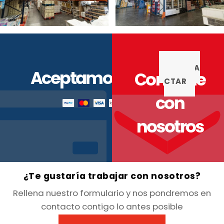
CONTA
Aceptamos
Contacte
CTAR
con
nosotros
¿Te gustaría trabajar con nosotros?
Rellena nuestro formulario y nos pondremos en
contacto contigo lo antes posible