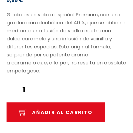
9,95
€
Gecko es un vokda español Premium, con una
graduación alcohólica del 40 %, que se obtiene
mediante una fusión de vodka neutro con
dulce caramelo y una infusión de vainilla y
diferentes especias. Esta original fórmula,
sorprende por su potente aroma
a caramelo que, a la par, no resulta en absoluto
empalagoso.
Vodka
Caramelo
70
cl
AÑADIR AL CARRITO
cantidad