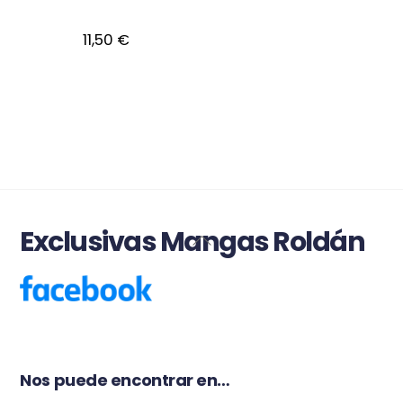
11,50
€
Exclusivas Mangas Roldán
Back
To
Top
Nos puede encontrar en…