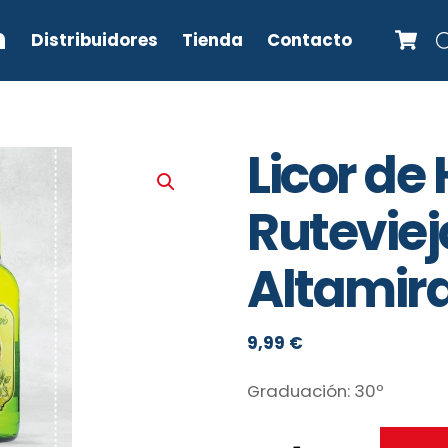
C
n
Distribuidores
Tienda
Contacto
Licor de
Ruteviej
Altamira
9,99
€
Graduación: 30º
Licor