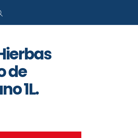
art
Search
 Hierbas
o de
no 1L.