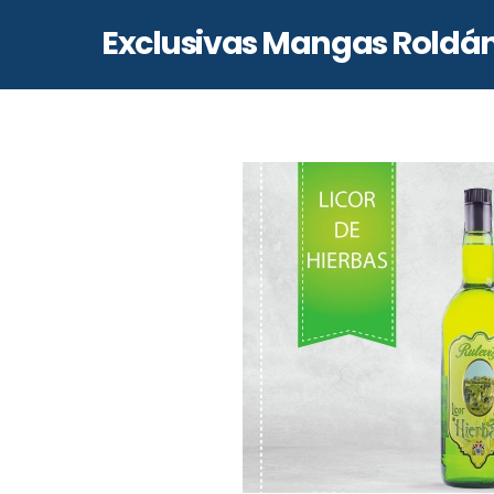
Skip
Exclusivas Mangas Roldá
to
content