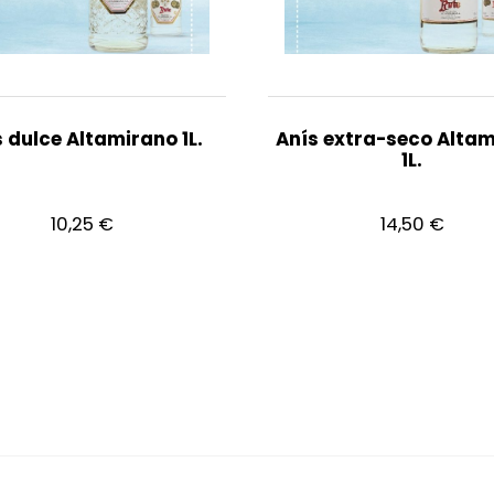
 dulce Altamirano 1L.
Anís extra-seco Alta
1L.
10,25
€
14,50
€