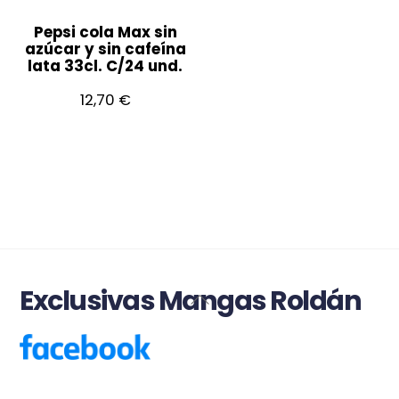
Pepsi cola Max sin
azúcar y sin cafeína
lata 33cl. C/24 und.
12,70
€
Exclusivas Mangas Roldán
Back
To
Top