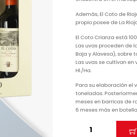
Además, El Coto de Rio
propio posee de La Rio
El Coto Crianza está 10
Las uvas proceden de las
Baja y Alavesa), sobre t
Las uvas se cultivan en
Hl./Ha.
Para su elaboración el 
toneladas. Posteriormen
meses en barricas de ro
6 meses más en botella
Estuche
de