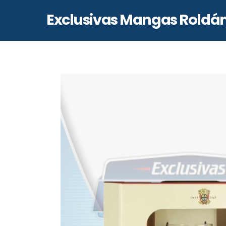
Skip
Exclusivas Mangas Roldá
to
content