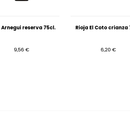
a Arnegui reserva 75cl.
Rioja El Coto crianza 
9,56
€
6,20
€