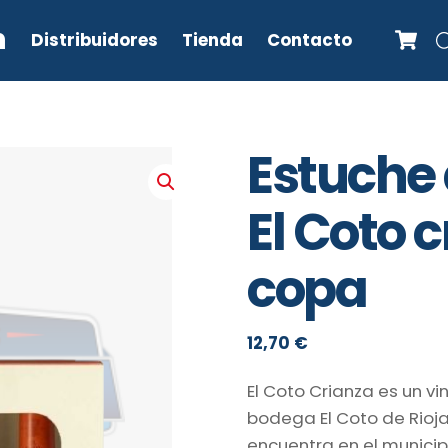
C
n
Distribuidores
Tienda
Contacto
Estuche d
El Coto c
copa
12,70
€
El Coto Crianza es un vin
bodega El Coto de Rioja
encuentra en el municip