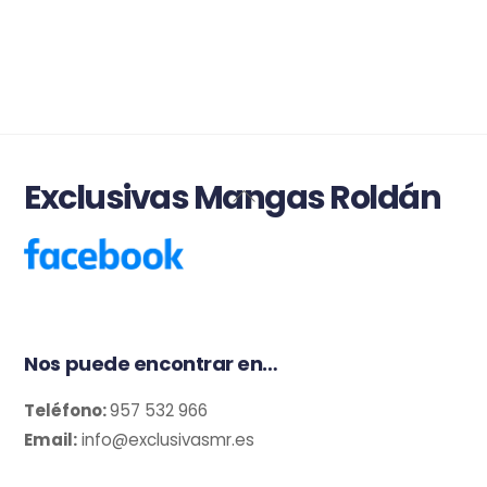
Exclusivas Mangas Roldán
Back
To
Top
Nos puede encontrar en…
Teléfono:
957 532 966
Email:
info@exclusivasmr.es