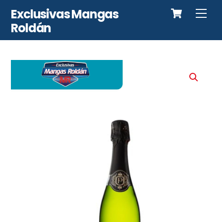
Cart
Skip
Exclusivas Mangas
Me
to
Roldán
content