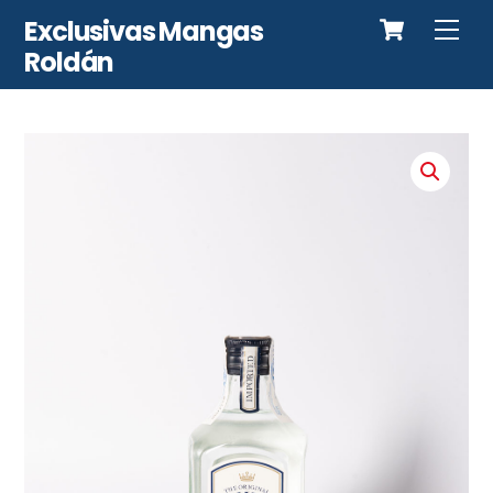
Cart
Skip
Exclusivas Mangas
Me
to
Roldán
content