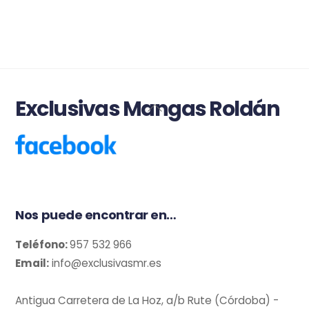
Exclusivas Mangas Roldán
Back
To
Top
Nos puede encontrar en…
Teléfono:
957 532 966
Email:
info@exclusivasmr.es
Antigua Carretera de La Hoz, a/b Rute (Córdoba) -