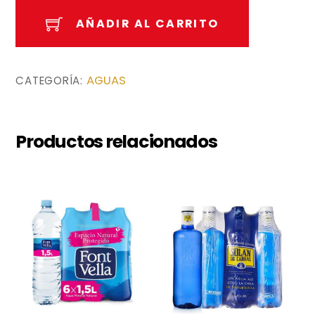
6
AÑADIR AL CARRITO
und.
cantidad
AGUAS
CATEGORÍA:
Productos relacionados