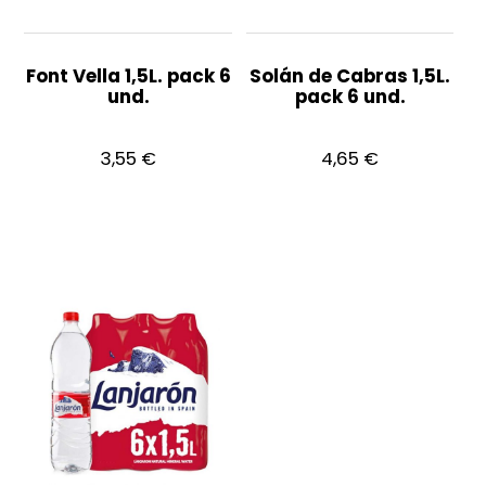
Font Vella 1,5L. pack 6
Solán de Cabras 1,5L.
und.
pack 6 und.
3,55
€
4,65
€