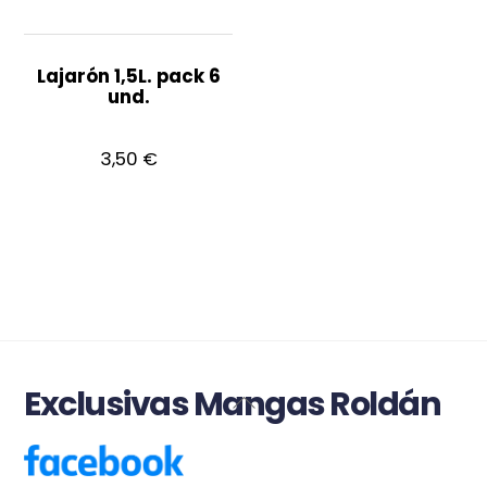
Lajarón 1,5L. pack 6
und.
3,50
€
Exclusivas Mangas Roldán
Back
To
Top