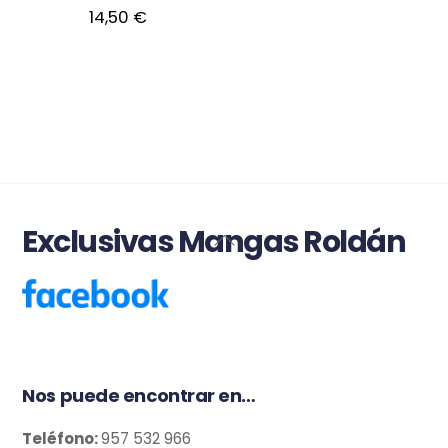
14,50
€
Exclusivas Mangas Roldán
Back
To
Top
Nos puede encontrar en…
Teléfono:
957 532 966